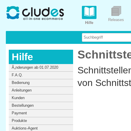
Releases
Hilfe
Schnittst
Hilfe
Schnittstell
Ã„nderungen ab 01.07.2020
F.A.Q.
von Schnittst
Bedienung
Anleitungen
Kunden
Bestellungen
Payment
Produkte
Auktions-Agent