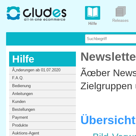
Releases
Hilfe
Newslett
Hilfe
Ãœber Newsle
Ã„nderungen ab 01.07.2020
F.A.Q.
Zielgruppen 
Bedienung
Anleitungen
Kunden
Bestellungen
Übersicht
Payment
Produkte
Auktions-Agent