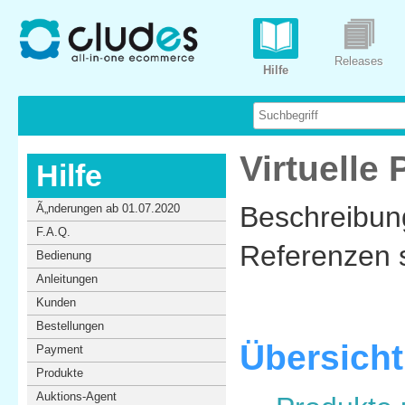
Releases
Hilfe
Virtuelle
Hilfe
Beschreibung
Ã„nderungen ab 01.07.2020
F.A.Q.
Referenzen 
Bedienung
Anleitungen
Kunden
Bestellungen
Übersicht
Payment
Produkte
Auktions-Agent