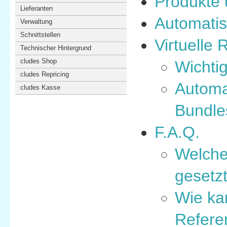
Produkte 
Lieferanten
Automatis
Verwaltung
Schnittstellen
Virtuelle
Technischer Hintergrund
cludes Shop
Wichtig
cludes Repricing
Automa
cludes Kasse
Bundles
F.A.Q.
​Welche
gesetz
Wie kan
Refere