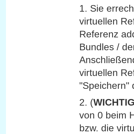
1. Sie errec
virtuellen Re
Referenz add
Bundles / de
Anschließen
virtuellen R
"Speichern" 
2. (
WICHTI
von 0 beim H
bzw. die vir