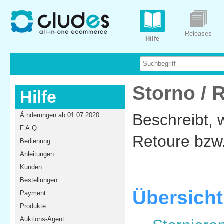
Releases
Hilfe
Storno / 
Hilfe
Beschreibt, 
Ã„nderungen ab 01.07.2020
F.A.Q.
Retoure bzw
Bedienung
Anleitungen
Kunden
Bestellungen
Übersicht
Payment
Produkte
Auktions-Agent