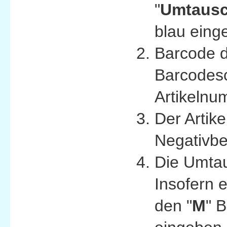
"
Umtaus
blau einge
Barcode d
Barcodesc
Artikelnu
Der Artike
Negativbe
Die Umtau
Insofern e
den "
M
" 