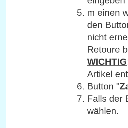
eingeben 
m einen w
den Butto
nicht erne
Retoure b
WICHTIG
Artikel en
Button "
Z
Falls der 
wählen.